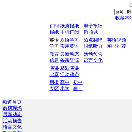
H
收藏本
订阅
纸质报纸
电子报纸
报纸
手机订阅
微商城
英语
双语学习
热点翻译
英语视频
学习
实用英语
报纸听力
图书推荐
教育
最新动态
活动预告
信息
备课资源
语言文化
演讲
精彩演讲
比赛
活动动态
用报
高中
初中
专区
小学
画刊
频道首页
教研现场
最新动态
活动预告
语言文化