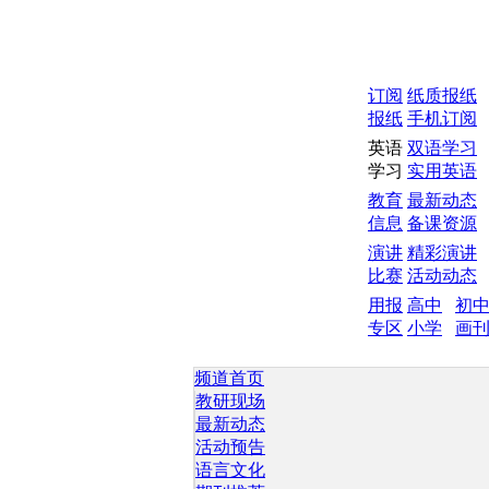
订阅
纸质报纸
报纸
手机订阅
英语
双语学习
学习
实用英语
教育
最新动态
信息
备课资源
演讲
精彩演讲
比赛
活动动态
用报
高中
初
专区
小学
画
频道首页
教研现场
最新动态
活动预告
语言文化