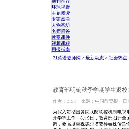
期刊推荐
环球视野
主题阅读
专家点津
人物茶坊
名师问答
教案课件
视频课程
用报指南
21英语教师网
>
最新动态
>
社会热点
教育部明确秋季学期学生返校
作者：21ST 来源：中国教育报 日期: 20
为深入贯彻国务院联防联控机制电视
开学等工作，8月9日，教育部召开全
调，要高度重视德尔塔变异毒株传染