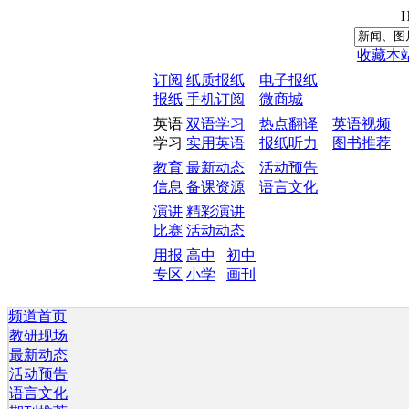
H
收藏本
订阅
纸质报纸
电子报纸
报纸
手机订阅
微商城
英语
双语学习
热点翻译
英语视频
学习
实用英语
报纸听力
图书推荐
教育
最新动态
活动预告
信息
备课资源
语言文化
演讲
精彩演讲
比赛
活动动态
用报
高中
初中
专区
小学
画刊
频道首页
教研现场
最新动态
活动预告
语言文化