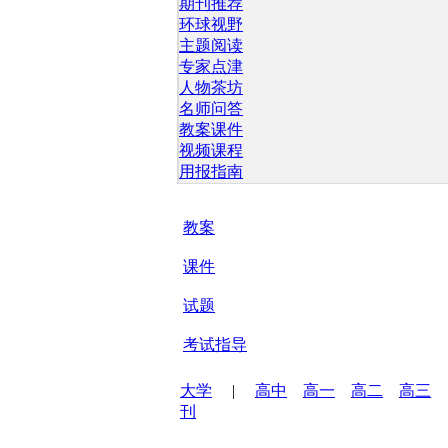
期刊推荐
环球视野
主题阅读
专家点津
人物茶坊
名师问答
教案课件
视频课程
用报指南
教案
课件
试题
考试指导
大学
|
高中
高一
高二
高三
刊