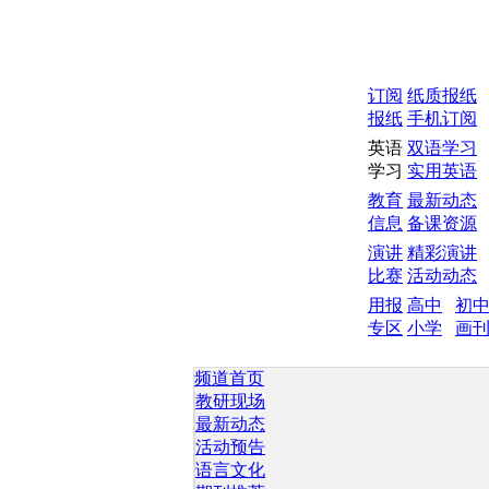
订阅
纸质报纸
报纸
手机订阅
英语
双语学习
学习
实用英语
教育
最新动态
信息
备课资源
演讲
精彩演讲
比赛
活动动态
用报
高中
初
专区
小学
画
频道首页
教研现场
最新动态
活动预告
语言文化