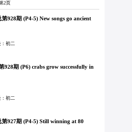
第2页
8期 (P4-5) New songs go ancient
级：初二
 (P6) crabs grow successfully in
级：初二
期 (P4-5) Still winning at 80