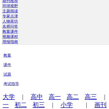
期刊推荐
环球视野
主题阅读
专家点津
人物茶坊
名师问答
教案课件
视频课程
用报指南
教案
课件
试题
考试指导
大学
|
高中
高一
高二
高三
一
初二
初三
|
小学
|
画刊