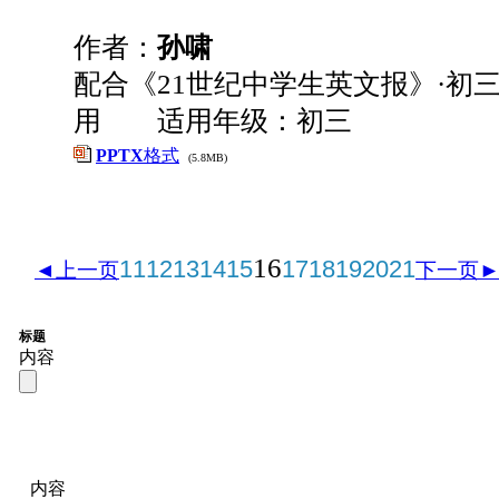
作者：
孙啸
配合《21世纪中学生英文报》·初三
用 适用年级：初三
PPTX
格式
(5.8MB)
16
11
12
13
14
15
17
18
19
20
21
◄上一页
下一页
标题
内容
内容