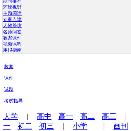
期刊推荐
环球视野
主题阅读
专家点津
人物茶坊
名师问答
教案课件
视频课程
用报指南
教案
课件
试题
考试指导
大学
|
高中
高一
高二
高三
一
初二
初三
|
小学
|
画刊