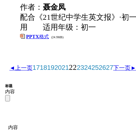
作者：
聂金凤
配合《21世纪中学生英文报》·初一
用 适用年级：初一
PPTX
格式
(24.9MB)
22
17
18
19
20
21
23
24
25
26
27
◄上一页
下一页
标题
内容
内容