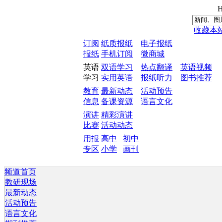
H
收藏本
订阅
纸质报纸
电子报纸
报纸
手机订阅
微商城
英语
双语学习
热点翻译
英语视频
学习
实用英语
报纸听力
图书推荐
教育
最新动态
活动预告
信息
备课资源
语言文化
演讲
精彩演讲
比赛
活动动态
用报
高中
初中
专区
小学
画刊
频道首页
教研现场
最新动态
活动预告
语言文化