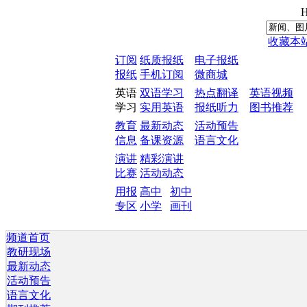
H
收藏本
订阅
纸质报纸
电子报纸
报纸
手机订阅
微商城
英语
双语学习
热点翻译
英语视频
学习
实用英语
报纸听力
图书推荐
教育
最新动态
活动预告
信息
备课资源
语言文化
演讲
精彩演讲
比赛
活动动态
用报
高中
初中
专区
小学
画刊
频道首页
教研现场
最新动态
活动预告
语言文化