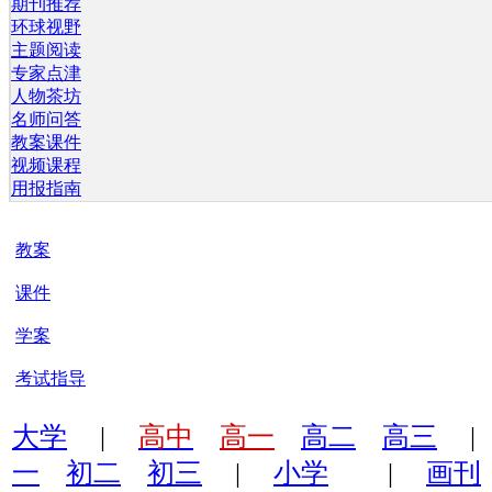
期刊推荐
环球视野
主题阅读
专家点津
人物茶坊
名师问答
教案课件
视频课程
用报指南
教案
课件
学案
考试指导
大学
|
高中
高一
高二
高三
一
初二
初三
|
小学
|
画刊