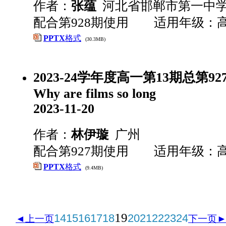
作者：
张蕴
河北省邯郸市第一中
配合第928期使用 适用年级：
PPTX
格式
(30.3MB)
2023-24学年度高一第13期总第9
Why are films so long
2023-11-20
作者：
林伊璇
广州
配合第927期使用 适用年级：
PPTX
格式
(9.4MB)
19
14
15
16
17
18
20
21
22
23
24
◄上一页
下一页