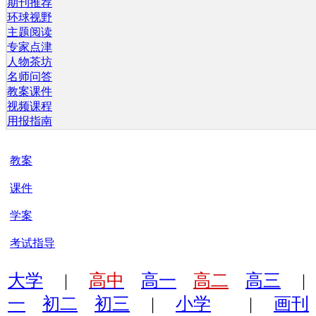
期刊推荐
环球视野
主题阅读
专家点津
人物茶坊
名师问答
教案课件
视频课程
用报指南
教案
课件
学案
考试指导
大学
|
高中
高一
高二
高三
一
初二
初三
|
小学
|
画刊