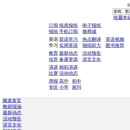
H
收藏本
订阅
纸质报纸
电子报纸
报纸
手机订阅
微商城
英语
双语学习
热点翻译
英语视频
学习
实用英语
报纸听力
图书推荐
教育
最新动态
活动预告
信息
备课资源
语言文化
演讲
精彩演讲
比赛
活动动态
用报
高中
初中
专区
小学
画刊
频道首页
教研现场
最新动态
活动预告
语言文化