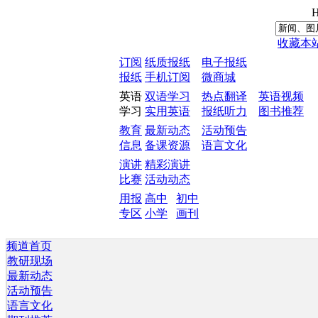
H
收藏本
订阅
纸质报纸
电子报纸
报纸
手机订阅
微商城
英语
双语学习
热点翻译
英语视频
学习
实用英语
报纸听力
图书推荐
教育
最新动态
活动预告
信息
备课资源
语言文化
演讲
精彩演讲
比赛
活动动态
用报
高中
初中
专区
小学
画刊
频道首页
教研现场
最新动态
活动预告
语言文化