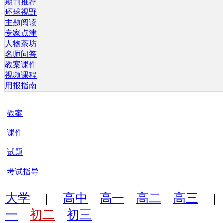
期刊推荐
环球视野
主题阅读
专家点津
人物茶坊
名师问答
教案课件
视频课程
用报指南
教案
课件
试题
考试指导
大学
|
高中
高一
高二
高三
一
初二
初三