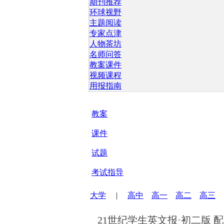
期刊推荐
环球视野
主题阅读
专家点津
人物茶坊
名师问答
教案课件
视频课程
用报指南
教案
课件
试题
考试指导
大学
|
高中
高一
高二
高三
21世纪学生英文报·初二版 配