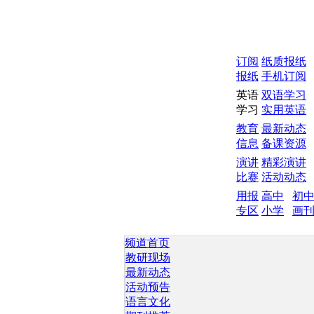
订阅
纸质报纸
报纸
手机订阅
英语
双语学习
学习
实用英语
教育
最新动态
信息
备课资源
演讲
精彩演讲
比赛
活动动态
用报
高中
初
专区
小学
画
频道首页
教研现场
最新动态
活动预告
语言文化