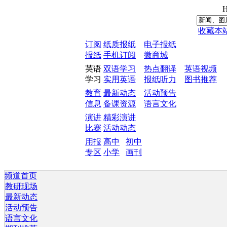
H
收藏本
订阅
纸质报纸
电子报纸
报纸
手机订阅
微商城
英语
双语学习
热点翻译
英语视频
学习
实用英语
报纸听力
图书推荐
教育
最新动态
活动预告
信息
备课资源
语言文化
演讲
精彩演讲
比赛
活动动态
用报
高中
初中
专区
小学
画刊
频道首页
教研现场
最新动态
活动预告
语言文化